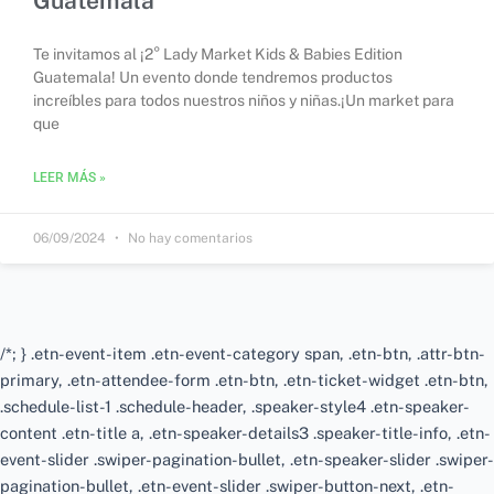
Guatemala
Te invitamos al ¡2° Lady Market Kids & Babies Edition
Guatemala! Un evento donde tendremos productos
increíbles para todos nuestros niños y niñas.⁣¡Un market para
que
LEER MÁS »
06/09/2024
No hay comentarios
/*; } .etn-event-item .etn-event-category span, .etn-btn, .attr-btn-
primary, .etn-attendee-form .etn-btn, .etn-ticket-widget .etn-btn,
.schedule-list-1 .schedule-header, .speaker-style4 .etn-speaker-
content .etn-title a, .etn-speaker-details3 .speaker-title-info, .etn-
event-slider .swiper-pagination-bullet, .etn-speaker-slider .swiper-
pagination-bullet, .etn-event-slider .swiper-button-next, .etn-