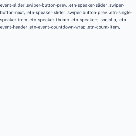
event-slider .swiper-button-prev, .etn-speaker-slider .swiper-
button-next, .etn-speaker-slider .swiper-button-prev, .etn-single-
speaker-item .etn-speaker-thumb .etn-speakers-social a, .etn-
event-header .etn-event-countdown-wrap .etn-count-item,
.schedule-tab-1 .etn-nav li a.etn-active, .schedule-list-wrapper
.schedule-listing.multi-schedule-list .schedule-slot-time, .etn-
speaker-item.style-3 .etn-speaker-content .etn-speakers-social a,
.event-tab-wrapper ul li a.etn-tab-a.etn-active, .etn-btn,
button.etn-btn.etn-btn-primary, .etn-schedule-style-3 ul li:before,
.etn-zoom-btn, .cat-radio-btn-list
[type=radio]:checked+label:after, .cat-radio-btn-list
[type=radio]:not(:checked)+label:after, .etn-default-calendar-style
.fc-button:hover, .etn-default-calendar-style .fc-state-highlight,
.etn-calender-list a:hover, .events_calendar_standard .cat-
dropdown-list select, .etn-event-banner-wrap,
.events_calendar_list .calendar-event-details .calendar-event-
content .calendar-event-category-wrap .etn-event-category, .etn-
variable-ticket-widget .etn-add-to-cart-block, .etn-recurring-