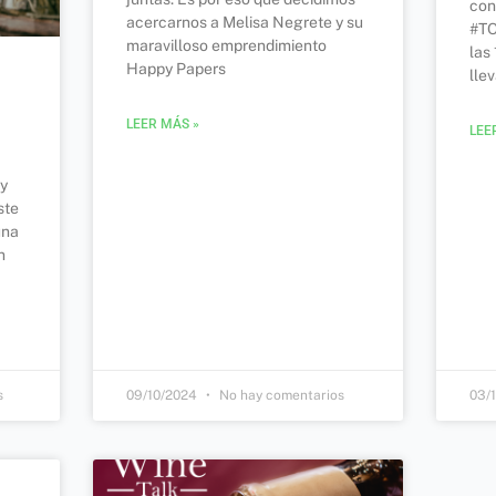
con
acercarnos a Melisa Negrete y su
#TO
maravilloso emprendimiento
las
Happy Papers
lle
LEER MÁS »
LEE
 y
ste
una
n
s
09/10/2024
No hay comentarios
03/