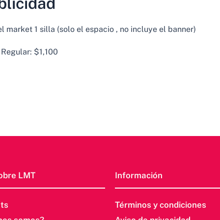
blicidad
market 1 silla (solo el espacio , no incluye el banner)
 Regular: $1,100
obre LMT
Información
ts
Términos y condiciones