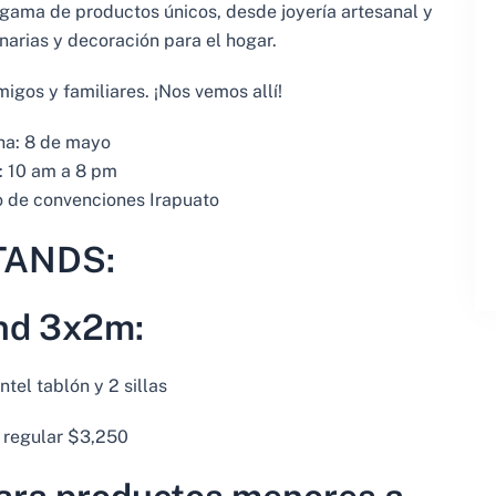
gama de productos únicos, desde joyería artesanal y
narias y decoración para el hogar.
migos y familiares. ¡Nos vemos allí!
ha: 8 de mayo
: 10 am a 8 pm
o de convenciones Irapuato
TANDS:
nd 3x2m:
tel tablón y 2 sillas
 regular $3,250