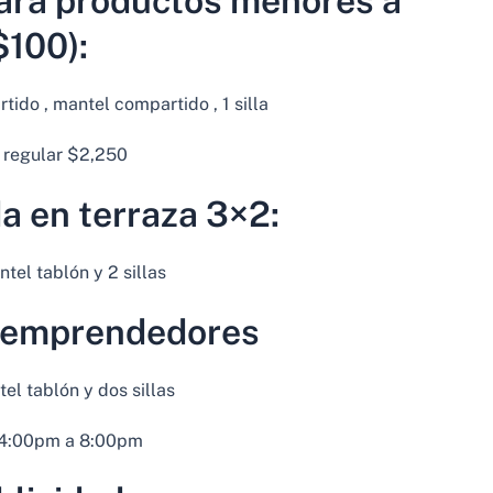
para productos menores a
$100):
tido , mantel compartido , 1 silla
 regular $2,250
a en terraza 3×2:
tel tablón y 2 sillas
i emprendedores
el tablón y dos sillas
 4:00pm a 8:00pm