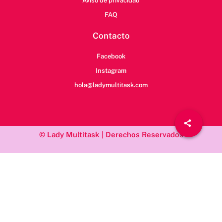
Aviso de privacidad
FAQ
Contacto
Facebook
Instagram
hola@ladymultitask.com
© Lady Multitask | Derechos Reservados
/*; } .etn-event-item .etn-event-category span, .etn-btn, .attr-btn-
primary, .etn-attendee-form .etn-btn, .etn-ticket-widget .etn-btn,
.schedule-list-1 .schedule-header, .speaker-style4 .etn-speaker-
content .etn-title a, .etn-speaker-details3 .speaker-title-info, .etn-
event-slider .swiper-pagination-bullet, .etn-speaker-slider .swiper-
pagination-bullet, .etn-event-slider .swiper-button-next, .etn-