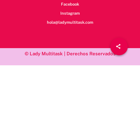
Facebook
Instagram
hola@ladymultitask.com
© Lady Multitask | Derechos Reservados
/*; } .etn-event-item .etn-event-category span, .etn-btn, .attr-btn-
primary, .etn-attendee-form .etn-btn, .etn-ticket-widget .etn-btn,
.schedule-list-1 .schedule-header, .speaker-style4 .etn-speaker-
content .etn-title a, .etn-speaker-details3 .speaker-title-info, .etn-
event-slider .swiper-pagination-bullet, .etn-speaker-slider .swiper-
pagination-bullet, .etn-event-slider .swiper-button-next, .etn-
event-slider .swiper-button-prev, .etn-speaker-slider .swiper-
button-next, .etn-speaker-slider .swiper-button-prev, .etn-single-
speaker-item .etn-speaker-thumb .etn-speakers-social a, .etn-
event-header .etn-event-countdown-wrap .etn-count-item,