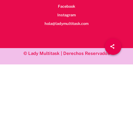
Facebook
Instagram
hola@ladymultitask.com
© Lady Multitask | Derechos Reservados
/*; } .etn-event-item .etn-event-category span, .etn-btn, .attr-btn-
primary, .etn-attendee-form .etn-btn, .etn-ticket-widget .etn-btn,
.schedule-list-1 .schedule-header, .speaker-style4 .etn-speaker-
content .etn-title a, .etn-speaker-details3 .speaker-title-info, .etn-
event-slider .swiper-pagination-bullet, .etn-speaker-slider .swiper-
pagination-bullet, .etn-event-slider .swiper-button-next, .etn-
event-slider .swiper-button-prev, .etn-speaker-slider .swiper-
button-next, .etn-speaker-slider .swiper-button-prev, .etn-single-
speaker-item .etn-speaker-thumb .etn-speakers-social a, .etn-
event-header .etn-event-countdown-wrap .etn-count-item,