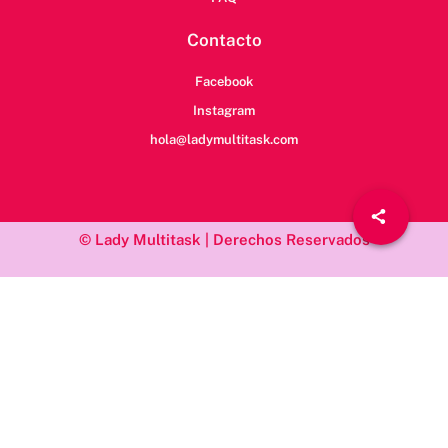
Contacto
Facebook
Instagram
hola@ladymultitask.com
© Lady Multitask | Derechos Reservados
/*; } .etn-event-item .etn-event-category span, .etn-btn, .attr-btn-
primary, .etn-attendee-form .etn-btn, .etn-ticket-widget .etn-btn,
.schedule-list-1 .schedule-header, .speaker-style4 .etn-speaker-
content .etn-title a, .etn-speaker-details3 .speaker-title-info, .etn-
event-slider .swiper-pagination-bullet, .etn-speaker-slider .swiper-
pagination-bullet, .etn-event-slider .swiper-button-next, .etn-
event-slider .swiper-button-prev, .etn-speaker-slider .swiper-