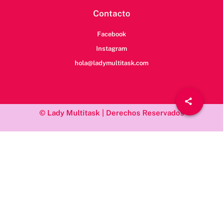
Contacto
Facebook
Instagram
hola@ladymultitask.com
© Lady Multitask | Derechos Reservados
/*; } .etn-event-item .etn-event-category span, .etn-btn, .attr-btn-
primary, .etn-attendee-form .etn-btn, .etn-ticket-widget .etn-btn,
.schedule-list-1 .schedule-header, .speaker-style4 .etn-speaker-
content .etn-title a, .etn-speaker-details3 .speaker-title-info, .etn-
event-slider .swiper-pagination-bullet, .etn-speaker-slider .swiper-
pagination-bullet, .etn-event-slider .swiper-button-next, .etn-
event-slider .swiper-button-prev, .etn-speaker-slider .swiper-
button-next, .etn-speaker-slider .swiper-button-prev, .etn-single-