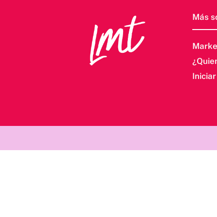
Más s
Marke
¿Quie
Inicia
/*; } .etn-event-item .etn-event-category span, .etn-btn, .att
.etn-speaker-content .etn-title a, .etn-speaker-details3 .spea
.swiper-button-next, .etn-event-slider .swiper-button-prev, .
thumb .etn-speakers-social a, .etn-event-header .etn-event-c
schedule-list .schedule-slot-time, .etn-speaker-item.style-3 