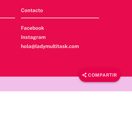
Contacto
Facebook
Instagram
hola@ladymultitask.com
COMPARTIR
 .etn-btn, .schedule-list-1 .schedule-header, .speaker-style4
tn-speaker-slider .swiper-pagination-bullet, .etn-event-slider
wiper-button-prev, .etn-single-speaker-item .etn-speaker-
etn-active, .schedule-list-wrapper .schedule-listing.multi-
r ul li a.etn-tab-a.etn-active, .etn-btn, button.etn-btn.etn-