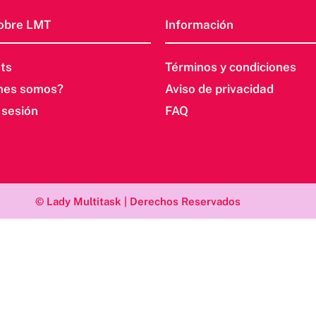
obre LMT
Información
ts
Términos y condiciones
nes somos?
Aviso de privacidad
r sesión
FAQ
© Lady Multitask | Derechos Reservados
r-btn-primary, .etn-attendee-form .etn-btn, .etn-ticket-widget
ker-title-info, .etn-event-slider .swiper-pagination-bullet, .e
etn-speaker-slider .swiper-button-next, .etn-speaker-slider .s
ountdown-wrap .etn-count-item, .schedule-tab-1 .etn-nav li a.
.etn-speaker-content .etn-speakers-social a, .event-tab-wrappe