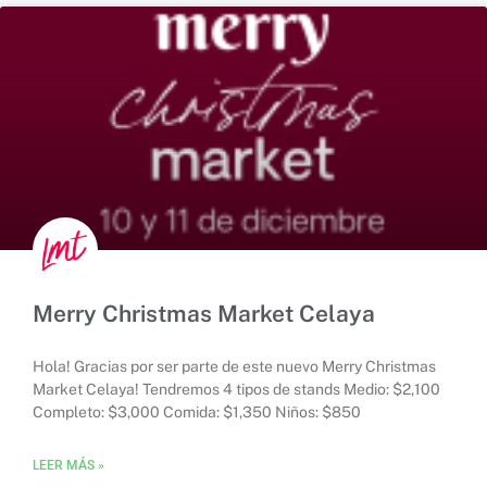
Merry Christmas Market Celaya
Hola! Gracias por ser parte de este nuevo Merry Christmas
Market Celaya! Tendremos 4 tipos de stands Medio: $2,100
Completo: $3,000 Comida: $1,350 Niños: $850
LEER MÁS »